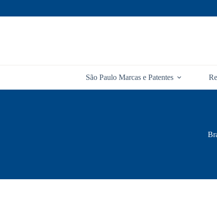
Pular
para
o
conteúdo
São Paulo Marcas e Patentes
Re
Bra