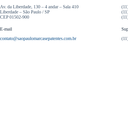
Av. da Liberdade, 130 – 4 andar – Sala 410
(11
Liberdade – São Paulo / SP
(11
CEP 01502-900
(11
E-mail
Sup
contato@saopaulomarcasepatentes.com.br
(11