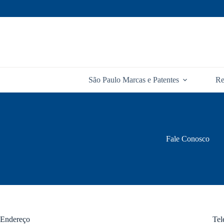
Pular
para
o
conteúdo
São Paulo Marcas e Patentes
Re
Fale Conosco
Endereço
Tel