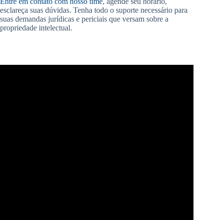
Entre em contato com nosso time
, agende seu horário,
esclareça suas dúvidas. Tenha todo o suporte necessário para
suas demandas jurídicas e periciais que versam sobre a
propriedade intelectual.