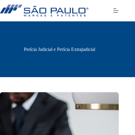
Pular
para
o
conteúdo
Perícia Judicial e Perícia Extrajudicial