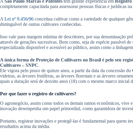
A
São Paulo Marcas e Patentes
tem grande experiência em
Registro 
completamente capacitada para assessorar pessoas físicas e jurídicas na
A
Lei nº 9.456/96
conceitua cultivar como a variedade de qualquer gêne
distinguível de outras cultivares conhecidas.
Isso vale para margem mínima de descritores, por sua denominação próp
através de gerações sucessivas. Bem como, seja de espécie passível de 
especializada disponível e acessível ao público, assim como a linhage
A única forma de Proteção de Cultivares no Brasil é pelo seu regi
Cultivares – SNPC
.
Ele vigora pelo prazo de quinze anos, a partir da data da concessão do
videiras, as árvores frutíferas, as árvores florestais e as árvores orname
quais a duração será de dezoito anos (18) com o mesmo marco inicial 
Por que fazer o registro de cultivares?
O agronegócio, assim como todos os demais ramos econômicos, vive em 
inovação desempenha um papel primordial, como garantidora de invest
Portanto, registrar inovações e protegê-las é fundamental para quem i
resultados acima da média.