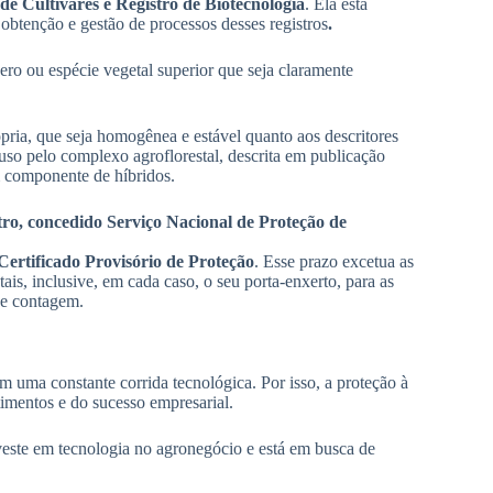
de Cultivares e Registro de Biotecnologia
. Ela está
 obtenção e gestão de processos desses registros
.
ro ou espécie vegetal superior que seja claramente
ria, que seja homogênea e estável quanto aos descritores
uso pelo complexo agroflorestal, descrita em publicação
m componente de híbridos.
stro, concedido Serviço Nacional de Proteção de
Certificado Provisório de Proteção
. Esse prazo excetua as
ntais, inclusive, em cada caso, o seu porta-enxerto, para as
de contagem.
uma constante corrida tecnológica. Por isso, a proteção à
imentos e do sucesso empresarial.
nveste em tecnologia no agronegócio e está em busca de