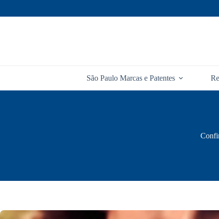
Pular
para
o
conteúdo
São Paulo Marcas e Patentes
Re
Confi