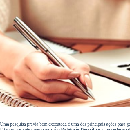
Uma pesquisa prévia bem executada é uma das principais ações para ga
E tão importante quanto isso, é o
Relatório Descritivo
, cuja
redação d