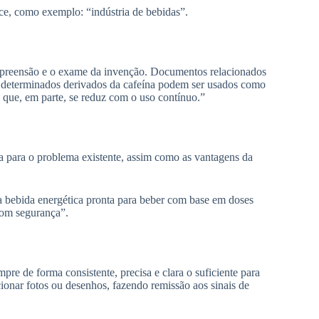
nce, como exemplo: “indústria de bebidas”.
compreensão e o exame da invenção. Documentos relacionados
e determinados derivados da cafeína podem ser usados como
 que, em parte, se reduz com o uso contínuo.”
ta para o problema existente, assim como as vantagens da
a bebida energética pronta para beber com base em doses
com segurança”.
pre de forma consistente, precisa e clara o suficiente para
cionar fotos ou desenhos, fazendo remissão aos sinais de