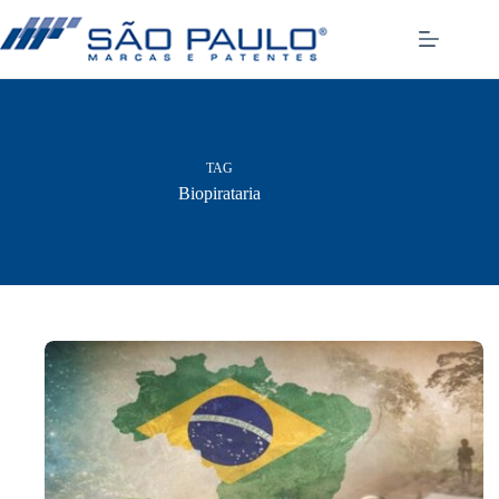
Pular
para
o
conteúdo
TAG
Biopirataria