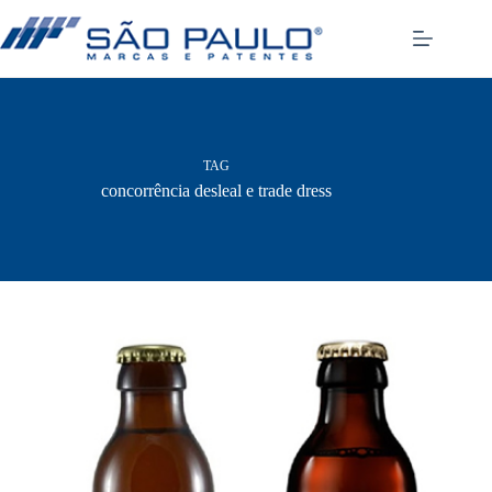
Pular
para
o
conteúdo
TAG
concorrência desleal e trade dress