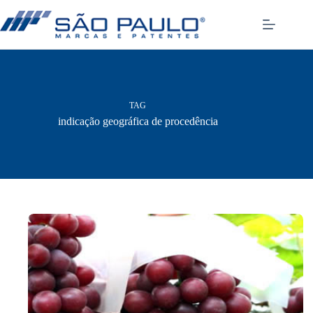
Pular
para
o
conteúdo
TAG
indicação geográfica de procedência