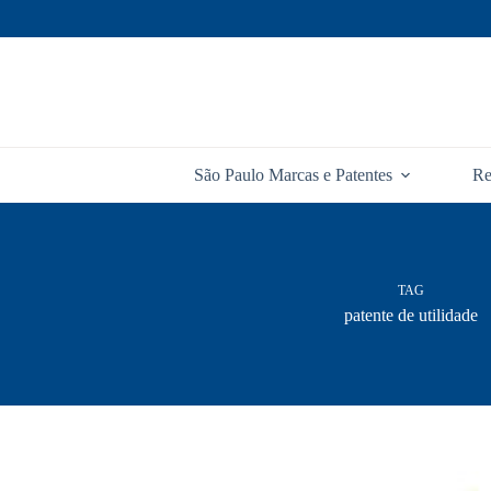
Pular
para
o
conteúdo
São Paulo Marcas e Patentes
Re
TAG
patente de utilidade