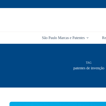
Pular
para
o
conteúdo
São Paulo Marcas e Patentes
Re
TAG
patentes de invenção