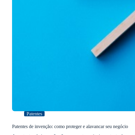
Patentes
Patentes de invenção: como proteger e alavancar seu negócio