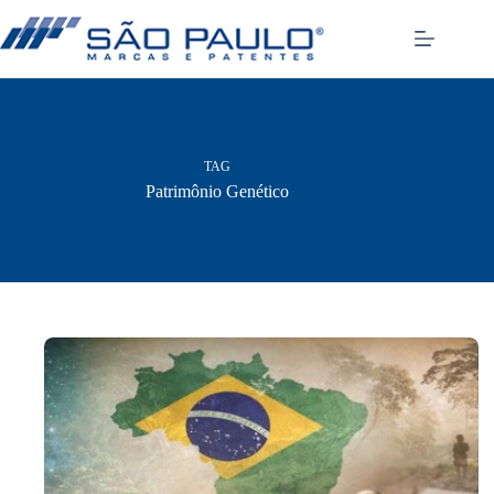
Pular
para
o
conteúdo
TAG
Patrimônio Genético