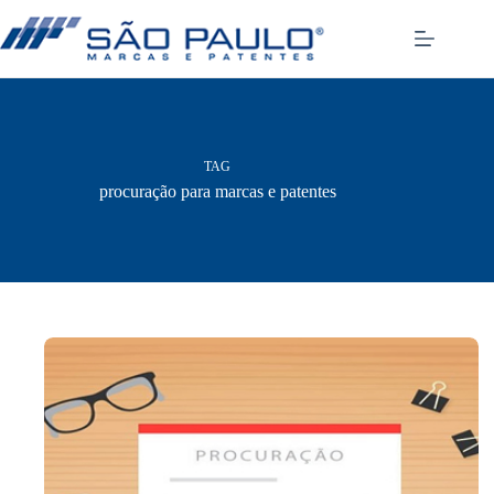
Pular
para
o
conteúdo
TAG
procuração para marcas e patentes