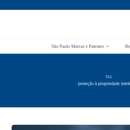
Pular
para
o
conteúdo
São Paulo Marcas e Patentes
Re
TAG
proteção à propriedade intel