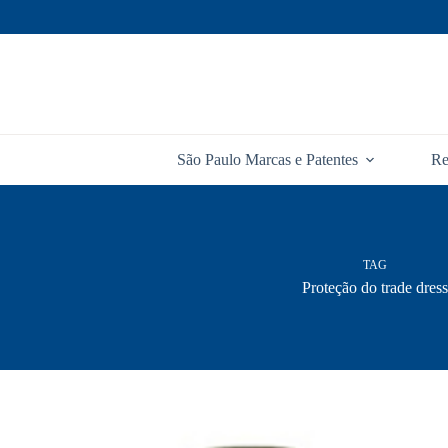
Pular
para
o
conteúdo
São Paulo Marcas e Patentes
Re
TAG
Proteção do trade dress