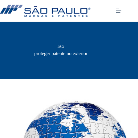
Pular
para
o
conteúdo
TAG
proteger patente no exterior