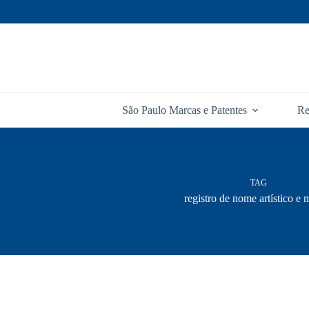
Pular
para
o
conteúdo
São Paulo Marcas e Patentes
Re
TAG
registro de nome artístico e 