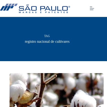
Pular
para
o
conteúdo
TAG
registro nacional de cultivares