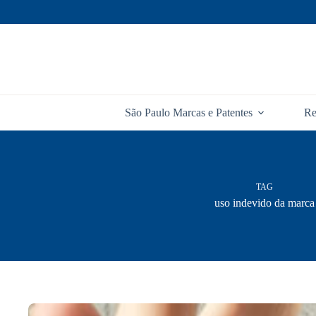
Pular
para
o
conteúdo
São Paulo Marcas e Patentes
Re
TAG
uso indevido da marca