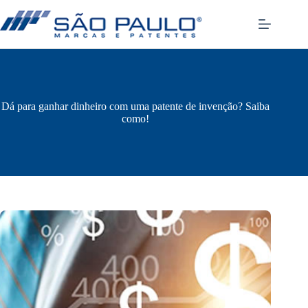
Pular
para
o
conteúdo
Dá para ganhar dinheiro com uma patente de invenção? Saiba
como!