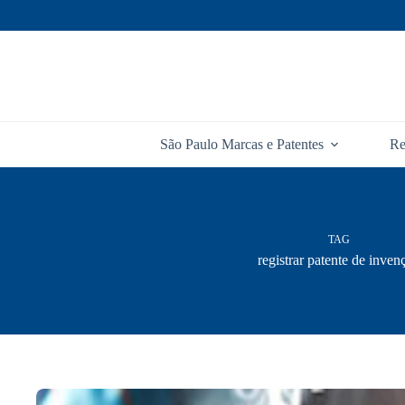
Pular
para
o
conteúdo
São Paulo Marcas e Patentes
Re
TAG
registrar patente de inven