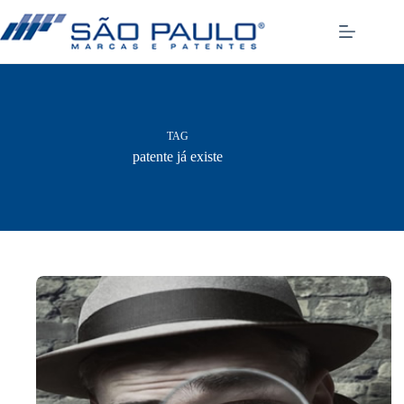
Pular
para
o
conteúdo
TAG
patente já existe