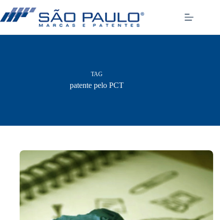
Pular
para
o
conteúdo
TAG
patente pelo PCT