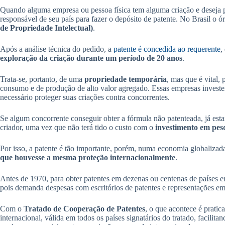
Quando alguma empresa ou pessoa física tem alguma criação e deseja p
responsável de seu país para fazer o depósito de patente. No Brasil o 
de Propriedade Intelectual)
.
Após a análise técnica do pedido, a
patente é concedida ao requerente
,
exploração da criação durante um período de 20 anos
.
Trata-se, portanto, de uma
propriedade temporária
, mas que é vital,
consumo e de produção de alto valor agregado. Essas empresas invest
necessário proteger suas criações contra concorrentes.
Se algum concorrente conseguir obter a fórmula não patenteada, já es
criador, uma vez que não terá tido o custo com o
investimento em pes
Por isso, a patente é tão importante, porém, numa economia globalizad
que houvesse a mesma proteção internacionalmente
.
Antes de 1970, para obter patentes em dezenas ou centenas de países er
pois demanda despesas com escritórios de patentes e representações em
Com o
Tratado de Cooperação de Patentes
, o que acontece é pratic
internacional, válida em todos os países signatários do tratado, facilita