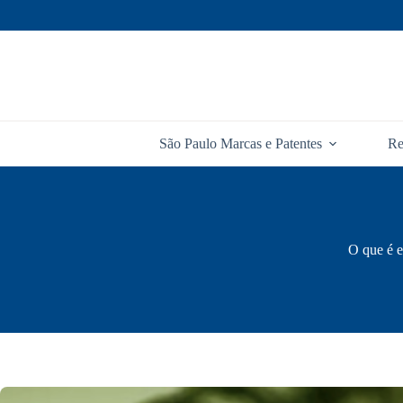
Pular
para
o
conteúdo
São Paulo Marcas e Patentes
Re
O que é e