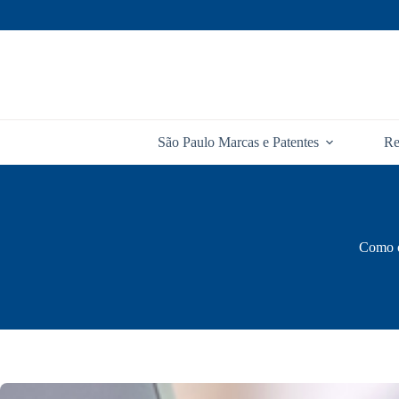
Pular
para
o
conteúdo
São Paulo Marcas e Patentes
Re
Como o