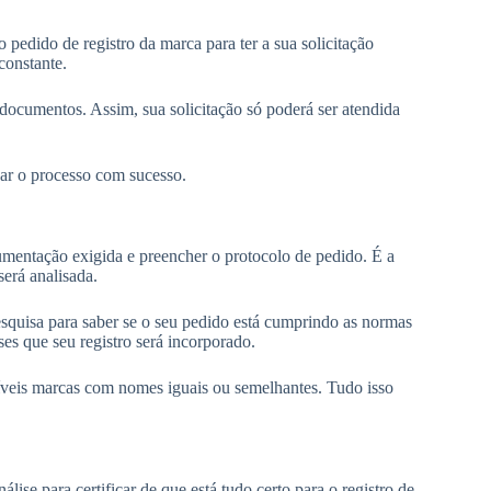
pedido de registro da marca para ter a sua solicitação
constante.
 documentos. Assim, sua solicitação só poderá ser atendida
zar o processo com sucesso.
umentação exigida e preencher o protocolo de pedido. É a
será analisada.
pesquisa para saber se o seu pedido está cumprindo as normas
ses que seu registro será incorporado.
síveis marcas com nomes iguais ou semelhantes. Tudo isso
ise para certificar de que está tudo certo para o registro de