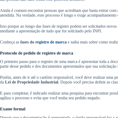
Ainda é comum encontrar pessoas que acreditam que basta entrar com o 
atendida. Na verdade, esse processo é longo e exige acompanhamento 
Isso porque ao longo das fases de registro podem ser solicitados novos
mediante a apresentação de tudo que for solicitado pelo INPI.
Conheça as
fases do
registro de marca
e saiba mais sobre como reali
Protocolo de pedido de registro de marca
O primeiro passo para o registro de uma marca é apresentar toda a doc
partir desse pedido e dos documentos apresentados que sua solicitação 
Porém, antes de ir até o cartório responsável, você deve realizar uma 
da
Lei de Propriedade Industrial
. Depois você precisa definir as clas
E para completar, é indicado realizar uma pesquisa para encontrar pos
agiliza o processo e evita que você tenha seu pedido negado.
Exame formal
Depois que a documentação é apresentada, o órgão responsável faz a anál