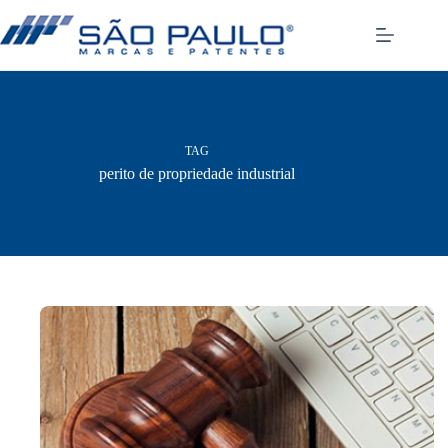
Pular
para
o
conteúdo
TAG
perito de propriedade industrial