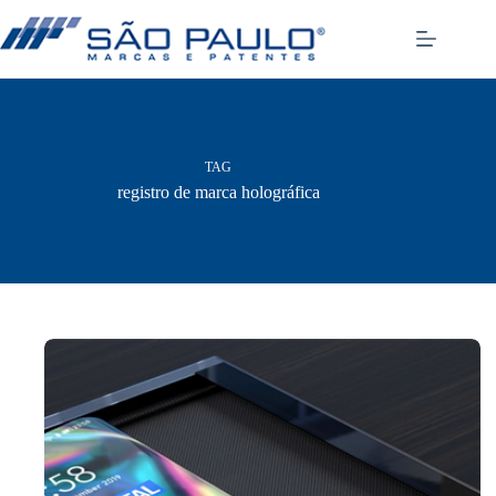
Pular
para
o
conteúdo
TAG
registro de marca holográfica