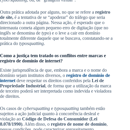
Outra prática adotada por alguns, no que se refere a
registro
de site,
é a tentativa de se “apoderar” do tráfego que seria
direcionado a outra página. Nessa ação, é esperado que o
internauta cometa algum pequeno erro de digitação (que no
inglês se denomina de
typo
) e o leve a cair em domínio
totalmente diferente daquele que se buscava, constatando-se a
prática do
typosquatting
.
Como a justiça tem tratado os conflitos entre marcas e
registro de domínio de internet?
Existe jurisprudência de que, embora a marca e o nome do
domínio sejam institutos diversos, o
registro de domínio de
internet
deve respeitar os direitos conferidos pela
Lei de
Propriedade Industrial
, de forma que a utilização da marca
de terceiro poderá ser interpretada como indevida e violadora
de direitos.
Os casos de
cybersquatting
e
typosquatting
também estão
sujeitos a ação judicial quanto à concorrência desleal e
violação ao
Código de Defesa do Consumidor (Lei
8.078/1990)
. Além disso, o
registro de nome de domínio
,
nessas condições, pode caracterizar aproveitamento