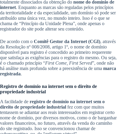
totalmente dissociados da obtenção do
nome do domínio de
internet
. Enquanto as marcas são reguladas pelos princípios
da territorialidade e da especialidade, um domínio só pode ser
atribuído uma única vez, no mundo inteiro. Isso é o que se
chama de “Princípio da Unidade Plena”, onde apenas o
registrador do site pode alterar seu conteúdo.
De acordo com o
Comitê Gestor da Internet (CGI)
, através
da Resolução nº 008/2008, artigo 1º, o nome de domínio
disponível para registro é concedido ao primeiro requerente
que satisfaça as exigências para o registro do mesmo. Ou seja,
é o chamado princípio “
First Come, First Served
”, onde não
há análise mais profunda sobre a preexistência de uma
marca
registrada
.
Registro de domínio na internet sem o direito de
propriedade industrial
A facilidade de
registro de domínio na internet sem o
direito de propriedade industrial
fez com que muitos
tentassem se adiantar aos reais interessados em registrar certo
nome de domínio, por diversos motivos, como o de barganhar
valores financeiros, no futuro, através da venda do caminho
do site registrado. Isso se convencionou chamar de
cybersquatting
, ou, de “grilagem virtual”.